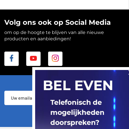
Volg ons ook op Social Media
om op de hoogte te blijven van alle nieuwe
producten en aanbiedingen!
Abonneer
Inschrijven
u
op
onze
nieuwsbrief