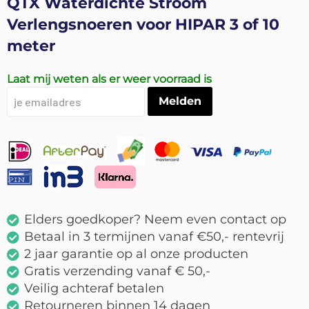
QTX Waterdichte Stroom
naar
Verlengsnoeren voor HIPAR 3 of 10
het
begin
meter
van
de
Laat mij weten als er weer voorraad is
afbeeldingen-
gallerij
Melden
Elders goedkoper? Neem even contact op
Betaal in 3 termijnen vanaf €50,- rentevrij
2 jaar garantie op al onze producten
Gratis verzending vanaf € 50,-
Veilig achteraf betalen
Retourneren binnen 14 dagen