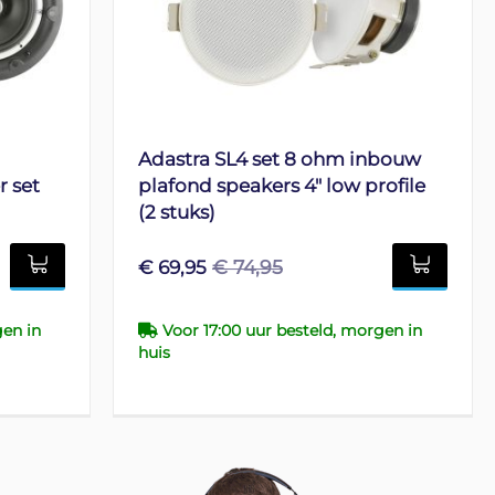
Adastra SL4 set 8 ohm inbouw
r set
plafond speakers 4" low profile
(2 stuks)
€ 74,95
€ 69,95
gen in
Voor 17:00 uur besteld, morgen in
huis