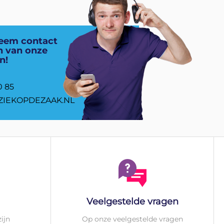
eem contact
n van onze
n!
0 85
IEKOPDEZAAK.NL
Veelgestelde vragen
ijn
Op onze veelgestelde vragen