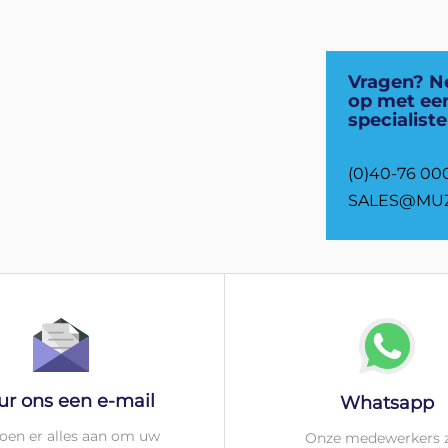
Vragen? N
op met ee
specialiste
(0)40-76 00
SALES@MUZ
ur ons een e-mail
Whatsapp
oen er alles aan om uw
Onze medewerkers z