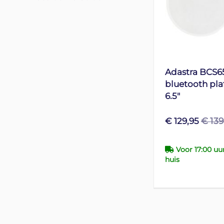
Adastra BCS65
bluetooth pla
6.5"
€ 139
€ 129,95
Voor 17:00 uu
huis