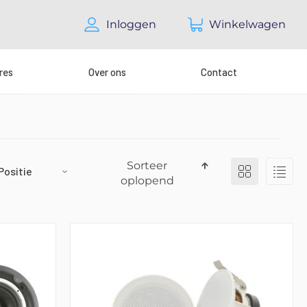
Inloggen
Winkelwagen
res
Over ons
Contact
Tonen
Sorteer
Foto-
Lijst
tabel
als
oplopend