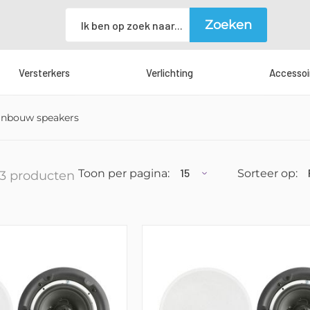
Zoeken
Zoeken
Versterkers
Verlichting
Accessoi
inbouw speakers
Toon per pagina:
Sorteer op
3
producten