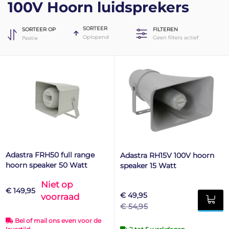
100V Hoorn luidsprekers
SORTEER
SORTEER OP
FILTEREN
Oplopend
Geen filters actief
Adastra FRH50 full range
Adastra RH15V 100V hoorn
hoorn speaker 50 Watt
speaker 15 Watt
Niet op
€ 149,95
€ 49,95
voorraad
€ 54,95
Bel of mail ons even voor de