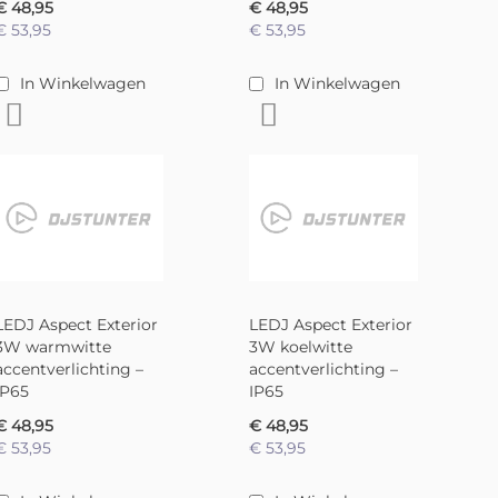
€ 48,95
€ 48,95
€ 53,95
€ 53,95
In Winkelwagen
In Winkelwagen
Voeg toe aan verlanglijst
Voeg toe aan verlanglijst
LEDJ Aspect Exterior
LEDJ Aspect Exterior
3W warmwitte
3W koelwitte
accentverlichting –
accentverlichting –
IP65
IP65
€ 48,95
€ 48,95
€ 53,95
€ 53,95