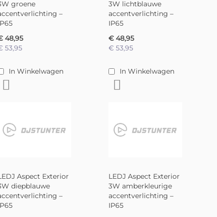
3W groene
3W lichtblauwe
accentverlichting –
accentverlichting –
IP65
IP65
€ 48,95
€ 48,95
€ 53,95
€ 53,95
In Winkelwagen
In Winkelwagen
Voeg toe aan verlanglijst
Voeg toe aan verlanglijst
LEDJ Aspect Exterior
LEDJ Aspect Exterior
3W diepblauwe
3W amberkleurige
accentverlichting –
accentverlichting –
IP65
IP65