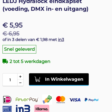
LEDJ Hydralock eindkapset
naar
(voeding, DMX in- en uitgang)
het
begin
van
€ 5,95
de
afbeeldingen-
€ 6,95
gallerij
of in 3 delen van € 1,98 met
in3
Snel geleverd
2 tot 5 werkdagen
In Winkelwagen