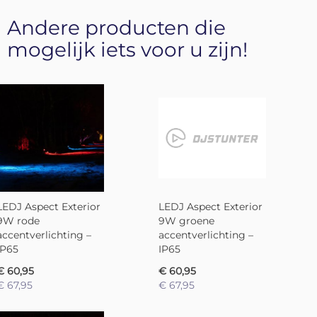
Andere producten die
mogelijk iets voor u zijn!
LEDJ Aspect Exterior
LEDJ Aspect Exterior
9W rode
9W groene
accentverlichting –
accentverlichting –
IP65
IP65
€ 60,95
€ 60,95
€ 67,95
€ 67,95