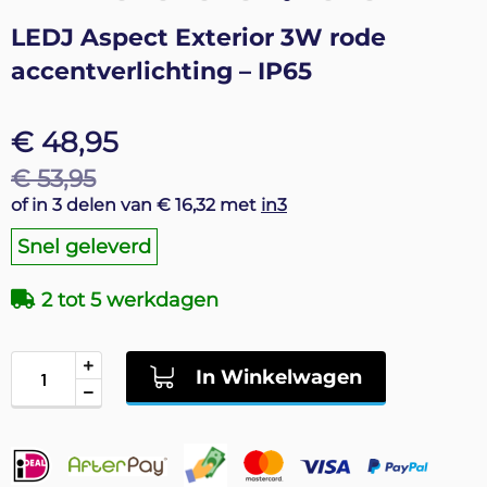
Ga
LEDJ Aspect Exterior 3W rode
naar
accentverlichting – IP65
het
begin
van
€ 48,95
de
afbeeldingen-
€ 53,95
gallerij
of in 3 delen van € 16,32 met
in3
Snel geleverd
2 tot 5 werkdagen
In Winkelwagen