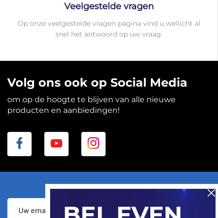
Veelgestelde vragen
Op onze veelgestelde vragen pagina vind u wellicht al
snel het antwoord op uw vraag.
Volg ons ook op Social Media
om op de hoogte te blijven van alle nieuwe
producten en aanbiedingen!
Abonneer
Inschrijven
u