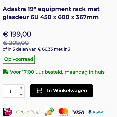
Ga
Adastra 19" equipment rack met
naar
glasdeur 6U 450 x 600 x 367mm
het
begin
van
€ 199,00
de
afbeeldingen-
€ 209,00
gallerij
of in 3 delen van € 66,33 met
in3
Op voorraad
Voor 17:00 uur besteld, maandag in huis
In Winkelwagen