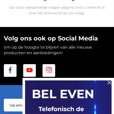
Op onze veelgestelde vragen pagina vind u wellicht al
snel het antwoord op uw vraag.
Volg ons ook op Social Media
om op de hoogte te blijven van alle nieuwe
producten en aanbiedingen!
Abonneer
Inschrijven
u
op