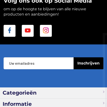
Volg ons ook op Social Media
om op de hoogte te blijven van alle nieuwe
producten en aanbiedingen!
Abonneer
Inschrijven
u
op
onze
nieuwsbrief
Categorieën
Informatie