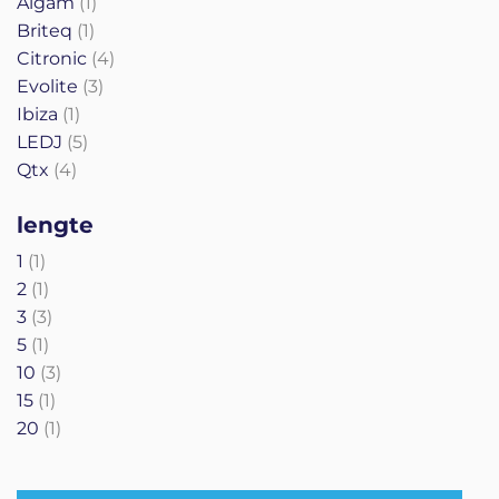
product
Algam
1
product
Briteq
1
producten
Citronic
4
producten
Evolite
3
product
Ibiza
1
producten
LEDJ
5
producten
Qtx
4
lengte
product
1
1
product
2
1
producten
3
3
product
5
1
producten
10
3
product
15
1
product
20
1